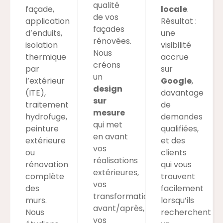
qualité
façade,
locale
.
de vos
application
Résultat :
façades
d’enduits,
une
rénovées.
isolation
visibilité
Nous
thermique
accrue
créons
par
sur
un
l’extérieur
Google
,
design
(ITE),
davantage
sur
traitement
de
mesure
hydrofuge,
demandes
qui met
peinture
qualifiées,
en avant
extérieure
et des
vos
ou
clients
réalisations
rénovation
qui vous
extérieures,
complète
trouvent
vos
des
facilement
transformations
murs.
lorsqu’ils
avant/après,
Nous
recherchent
vos