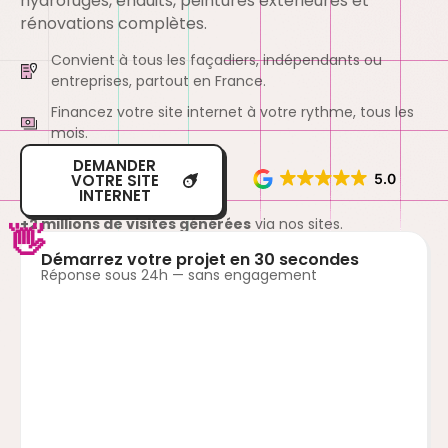
hydrofuges, enduits, peintures extérieures et
rénovations complètes.
Convient à tous les façadiers, indépendants ou
entreprises, partout en France.
Financez votre site internet à votre rythme, tous les
mois.
DEMANDER
VOTRE SITE
5.0
INTERNET
+2 millions de visites générées
via nos sites.
👋
Démarrez votre projet en 30 secondes
Réponse sous 24h — sans engagement