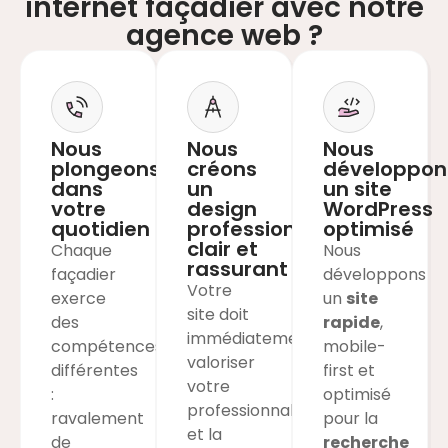
internet façadier avec notre
agence web ?
Nous
Nous
Nous
plongeons
créons
développon
dans
un
un site
votre
design
WordPress
quotidien
professionnel,
optimisé
clair et
Chaque
Nous
rassurant
façadier
développons
Votre
exerce
un
site
site doit
des
rapide
,
immédiatement
compétences
mobile-
valoriser
différentes
first et
votre
:
optimisé
professionnalisme
ravalement
pour la
et la
de
recherche