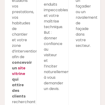
étudions
un
enduits
vos
façadier
impeccables
prestations,
ou un
et votre
vos
ravalement
maîtrise
habitudes
de
technique.
de
façade
But :
chantier
dans
donner
et votre
votre
confiance
zone
secteur.
au
d’intervention
visiteur
afin de
et
concevoir
l’inciter
un
site
naturellement
vitrine
à vous
qui
demander
attire
un devis.
des
clients
recherchant