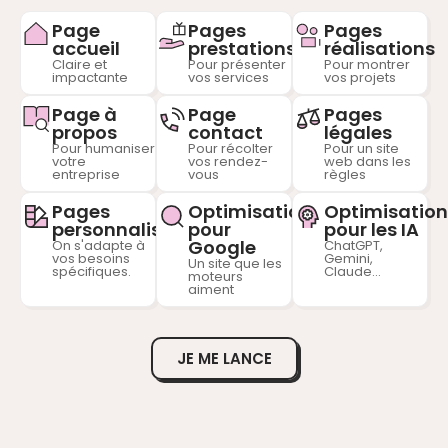
Page
Pages
Pages
accueil
prestations
réalisations
Claire et
Pour présenter
Pour montrer
impactante
vos services
vos projets
Page à
Page
Pages
propos
contact
légales
Pour humaniser
Pour récolter
Pour un site
votre
vos rendez-
web dans les
entreprise
vous
règles
Pages
Optimisation
Optimisation
personnalisées
pour
pour les IA
Google
On s'adapte à
ChatGPT,
vos besoins
Gemini,
Un site que les
spécifiques.
Claude...
moteurs
aiment
JE ME LANCE